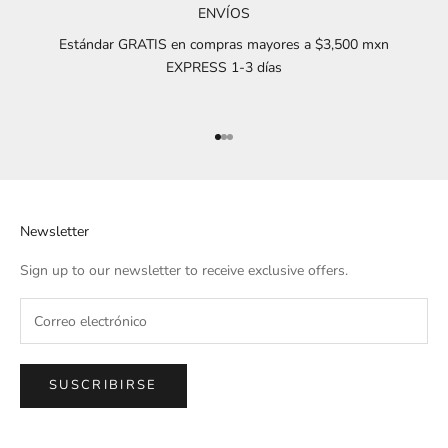
ENVÍOS
Estándar GRATIS en compras mayores a $3,500 mxn
EXPRESS 1-3 días
Ir al artículo 1
Ir al artículo 2
Ir al artículo 3
Newsletter
Sign up to our newsletter to receive exclusive offers.
SUSCRIBIRSE