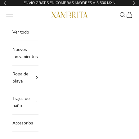
Ir al contenido
ENVÍO GRATIS EN COMPRAS MAYORES A 3,500 MXN
Anterior
Sig
Xambrita
Menú
Buscar
Cesta
Ver todo
Nuevos
lanzamientos
Ropa de
playa
Trajes de
baño
Accesorios