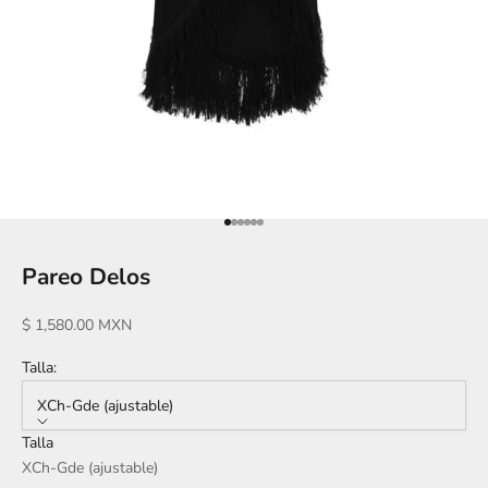
Ir al artículo 1
Ir al artículo 2
Ir al artículo 3
Ir al artículo 4
Ir al artículo 5
Ir al artículo 6
Pareo Delos
Precio de oferta
$ 1,580.00 MXN
Talla:
XCh-Gde (ajustable)
Talla
XCh-Gde (ajustable)