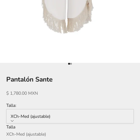
Ir al artículo 1
Ir al artículo 2
Pantalón Sante
Precio de oferta
$ 1,780.00 MXN
Talla:
XCh-Med (ajustable)
Talla
XCh-Med (ajustable)