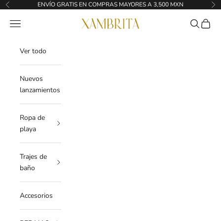
Ir al contenido
ENVÍO GRATIS EN COMPRAS MAYORES A 3,500 MXN
Anterior
Sig
Xambrita
Menú
Buscar
Cesta
Ver todo
Nuevos
lanzamientos
Ropa de
playa
Trajes de
baño
Accesorios