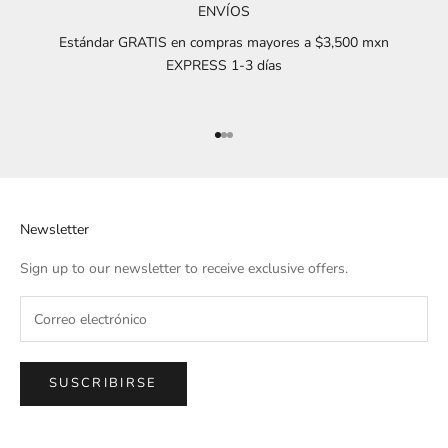
ENVÍOS
Estándar GRATIS en compras mayores a $3,500 mxn
EXPRESS 1-3 días
Ir al artículo 1
Ir al artículo 2
Ir al artículo 3
Newsletter
Sign up to our newsletter to receive exclusive offers.
SUSCRIBIRSE